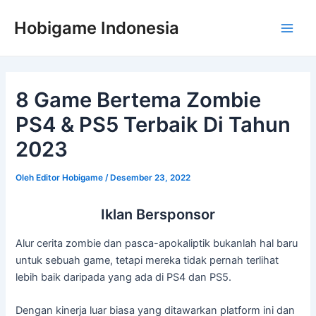
Lewati
Post
Main
Hobigame Indonesia
ke
navigation
Men
konten
8 Game Bertema Zombie
PS4 & PS5 Terbaik Di Tahun
2023
Oleh
Editor Hobigame
/
Desember 23, 2022
Iklan Bersponsor
Alur cerita zombie dan pasca-apokaliptik bukanlah hal baru
untuk sebuah game, tetapi mereka tidak pernah terlihat
lebih baik daripada yang ada di PS4 dan PS5.
Dengan kinerja luar biasa yang ditawarkan platform ini dan