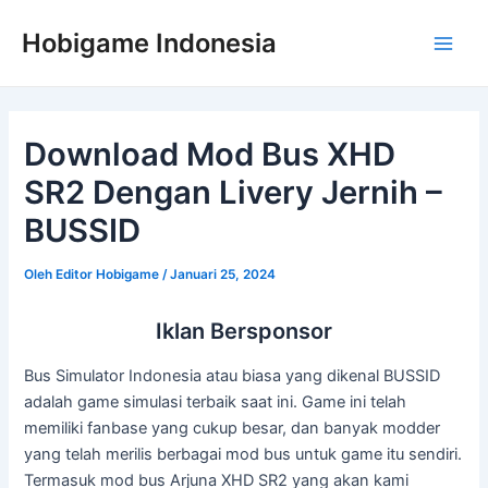
Lewati
Post
Main
Hobigame Indonesia
ke
navigation
Men
konten
Download Mod Bus XHD
SR2 Dengan Livery Jernih –
BUSSID
Oleh
Editor Hobigame
/
Januari 25, 2024
Iklan Bersponsor
Bus Simulator Indonesia atau biasa yang dikenal BUSSID
adalah game simulasi terbaik saat ini. Game ini telah
memiliki fanbase yang cukup besar, dan banyak modder
yang telah merilis berbagai mod bus untuk game itu sendiri.
Termasuk mod bus Arjuna XHD SR2 yang akan kami