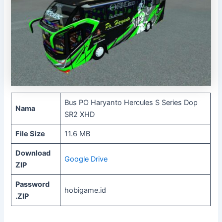
Bus PO Haryanto Hercules S Series Dop
Nama
SR2 XHD
File Size
11.6 MB
Download
Google Drive
ZIP
Password
hobigame.id
.ZIP